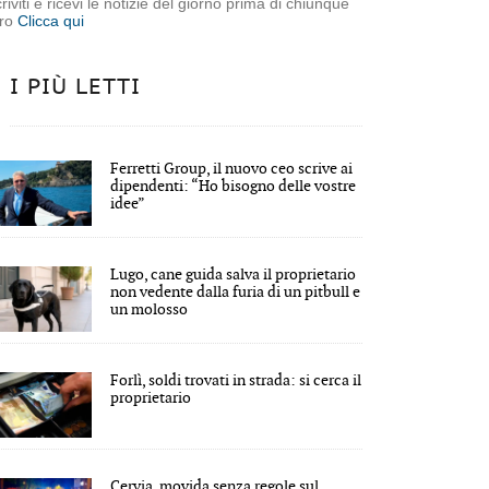
criviti e ricevi le notizie del giorno prima di chiunque
tro
Clicca qui
I PIÙ LETTI
Ferretti Group, il nuovo ceo scrive ai
dipendenti: “Ho bisogno delle vostre
idee”
Lugo, cane guida salva il proprietario
non vedente dalla furia di un pitbull e
un molosso
Forlì, soldi trovati in strada: si cerca il
proprietario
Cervia, movida senza regole sul