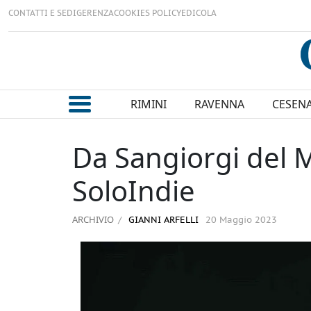
CONTATTI E SEDI
GERENZA
COOKIES POLICY
EDICOLA
RIMINI
RAVENNA
CESEN
Da Sangiorgi del Me
SoloIndie
ARCHIVIO
GIANNI ARFELLI
20 Maggio 2023