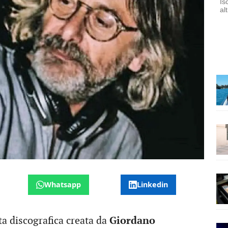
Is
al
Whatsapp
Linkedin
ta discografica creata da
Giordano