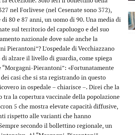
 eccezione. Solo ieri il bollettino della
27 nel Forlivese (nel Cesenate sono 372),
 di 80 e 87 anni, un uomo di 90. Una media di
nate sul territorio del capoluogo e del suo
damento nazionale dove sale anche la
gni Pierantoni”? L’ospedale di Vecchiazzano
i alzare il livello di guardia, come spiega
le “Morgagni-Pierantoni”: «Fortunatamente
dei casi che si sta registrando in questo
ricovero in ospedale – chiarisce –. Direi che la
o tra la copertura vaccinale della popolazione
icron 5 che mostra elevate capacità diffusive,
ti rispetto alle varianti che hanno
 Sempre secondo il bollettino regionale, un