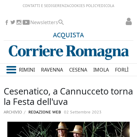
CONTATTI E SEDI
GERENZA
COOKIES POLICY
EDICOLA
Newsletters
ACQUISTA
RIMINI
RAVENNA
CESENA
IMOLA
FORLÌ
Cesenatico, a Cannucceto torna
la Festa dell'uva
ARCHIVIO
REDAZIONE WEB
02 Settembre 2023