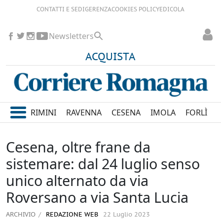
CONTATTI E SEDI
GERENZA
COOKIES POLICY
EDICOLA
Newsletters
ACQUISTA
RIMINI
RAVENNA
CESENA
IMOLA
FORLÌ
Cesena, oltre frane da
sistemare: dal 24 luglio senso
unico alternato da via
Roversano a via Santa Lucia
ARCHIVIO
REDAZIONE WEB
22 Luglio 2023