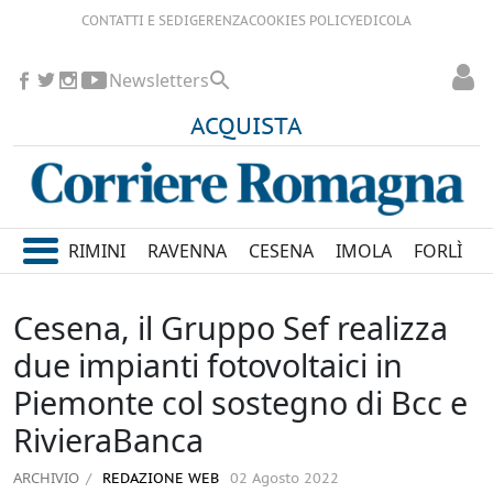
CONTATTI E SEDI
GERENZA
COOKIES POLICY
EDICOLA
Newsletters
ACQUISTA
RIMINI
RAVENNA
CESENA
IMOLA
FORLÌ
Cesena, il Gruppo Sef realizza
due impianti fotovoltaici in
Piemonte col sostegno di Bcc e
RivieraBanca
ARCHIVIO
REDAZIONE WEB
02 Agosto 2022