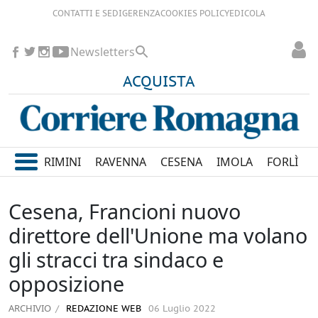
CONTATTI E SEDI
GERENZA
COOKIES POLICY
EDICOLA
Newsletters
ACQUISTA
RIMINI
RAVENNA
CESENA
IMOLA
FORLÌ
Cesena, Francioni nuovo
direttore dell'Unione ma volano
gli stracci tra sindaco e
opposizione
ARCHIVIO
REDAZIONE WEB
06 Luglio 2022