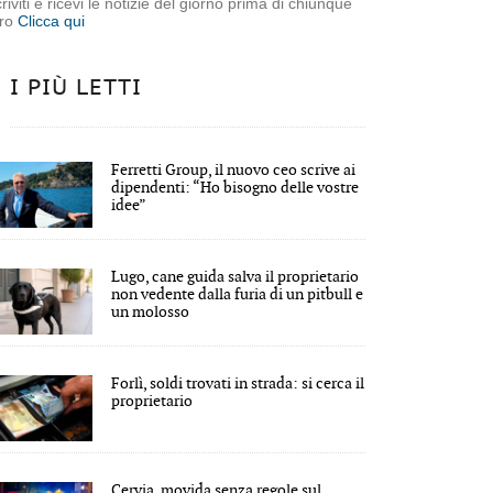
criviti e ricevi le notizie del giorno prima di chiunque
tro
Clicca qui
I PIÙ LETTI
Ferretti Group, il nuovo ceo scrive ai
dipendenti: “Ho bisogno delle vostre
idee”
Lugo, cane guida salva il proprietario
non vedente dalla furia di un pitbull e
un molosso
Forlì, soldi trovati in strada: si cerca il
proprietario
Cervia, movida senza regole sul