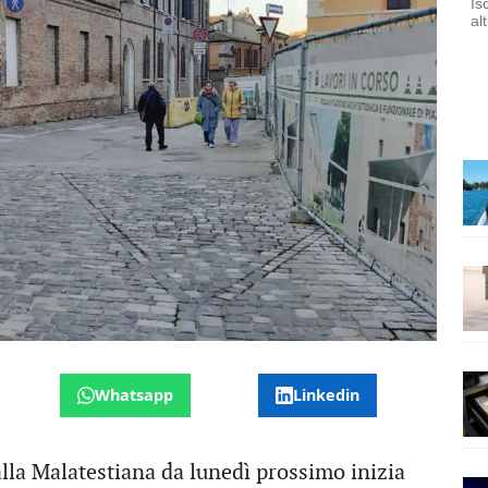
Is
al
Whatsapp
Linkedin
alla Malatestiana da lunedì prossimo inizia