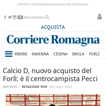
CONTATTI E SEDI
GERENZA
COOKIES POLICY
EDICOLA
Newsletters
ACQUISTA
RIMINI
RAVENNA
CESENA
IMOLA
FORLÌ
Calcio D, nuovo acquisto del
Forlì: è il centrocampista Pecci
ARCHIVIO
REDAZIONE WEB
08 Luglio 2023