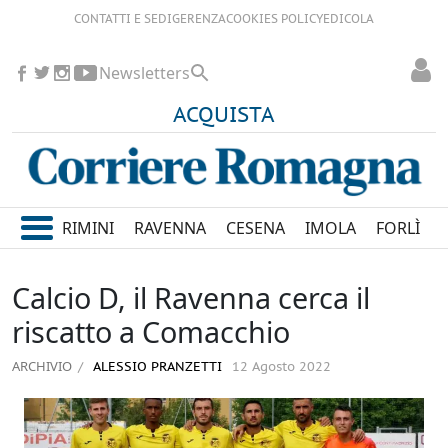
CONTATTI E SEDI
GERENZA
COOKIES POLICY
EDICOLA
Newsletters
ACQUISTA
RIMINI
RAVENNA
CESENA
IMOLA
FORLÌ
Calcio D, il Ravenna cerca il
riscatto a Comacchio
ARCHIVIO
ALESSIO PRANZETTI
12 Agosto 2022