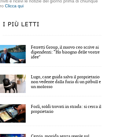
criviti e ricevi le notizie del giorno prima di chiunque
tro
Clicca qui
I PIÙ LETTI
Ferretti Group, il nuovo ceo scrive ai
dipendenti: “Ho bisogno delle vostre
idee”
Lugo, cane guida salva il proprietario
non vedente dalla furia di un pitbull e
un molosso
Forlì, soldi trovati in strada: si cerca il
proprietario
Cervia, movida senza regole sul