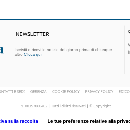
NEWSLETTER
Iscriviti e ricevi le notizie del giorno prima di chiunque
altro
Clicca qui
NTATTI E SEDI
GERENZA
COOKIE POLICY
PRIVACY POLICY
EDICO
P.I. 00357860402 | Tutti i diritti riservati | © Copyright
iva sulla raccolta
Le tue preferenze relative alla priva