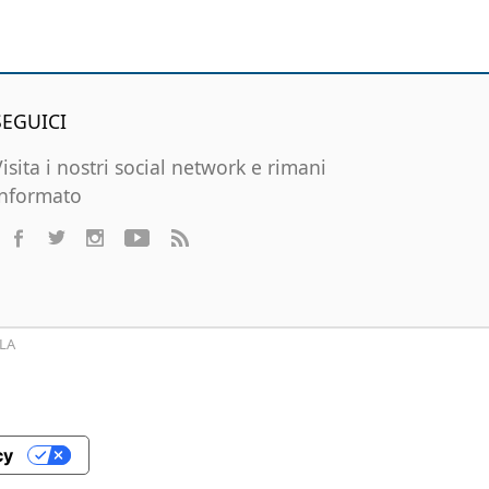
SEGUICI
Visita i nostri social network e rimani
informato
LA
cy