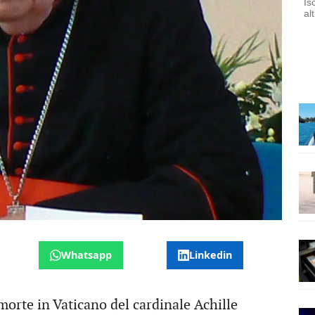
Is
al
Whatsapp
Linkedin
orte in Vaticano del cardinale Achille