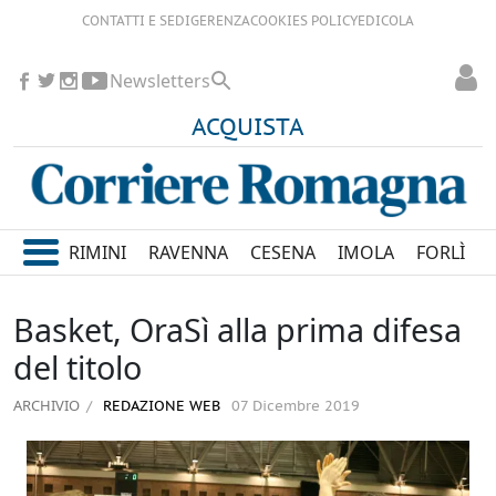
CONTATTI E SEDI
GERENZA
COOKIES POLICY
EDICOLA
Newsletters
ACQUISTA
RIMINI
RAVENNA
CESENA
IMOLA
FORLÌ
Basket, OraSì alla prima difesa
del titolo
ARCHIVIO
REDAZIONE WEB
07 Dicembre 2019