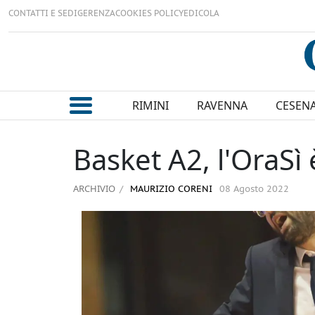
CONTATTI E SEDI
GERENZA
COOKIES POLICY
EDICOLA
RIMINI
RAVENNA
CESEN
Basket A2, l'OraSì
ARCHIVIO
MAURIZIO CORENI
08 Agosto 2022