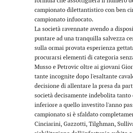
formula che assottiglierà il numero d
campionato dilettantistico con ben c
campionato infuocato.
La società ravennate avendo a dispos
puntare ad una tranquilla salvezza ce
sulla ormai provata esperienza gettat
procurarsi elementi di categoria senz
Musso e Petrovic oltre ai giovani Gi
tante incognite dopo l'esaltante cava
decisione di allentare la presa da part
società decisamente indebolita tanto 
inferiore a quello investito l'anno pa
campionato si è sfaldato completamen
Cinciarini, Gazzotti, Tilghman, Sulliv