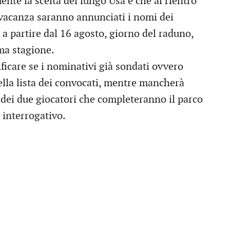
nte la scelta del lungo Usa e che al rientro
 vacanza saranno annunciati i nomi dei
 a partire dal 16 agosto, giorno del raduno,
ima stagione.
ficare se i nominativi già sondati ovvero
ella lista dei convocati, mentre mancherà
à dei due giocatori che completeranno il parco
interrogativo.