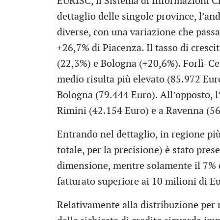
EURISC, il Sistema di Informazioni Cr
dettaglio delle singole province, l’an
diverse, con una variazione che passa
+26,7% di Piacenza. Il tasso di cresc
(22,3%) e Bologna (+20,6%). Forlì-Ces
medio risulta più elevato (85.972 Eur
Bologna (79.444 Euro). All’opposto, l
Rimini (42.154 Euro) e a Ravenna (56
Entrando nel dettaglio, in regione più
totale, per la precisione) è stato pres
dimensione, mentre solamente il 7% de
fatturato superiore ai 10 milioni di E
Relativamente alla distribuzione per