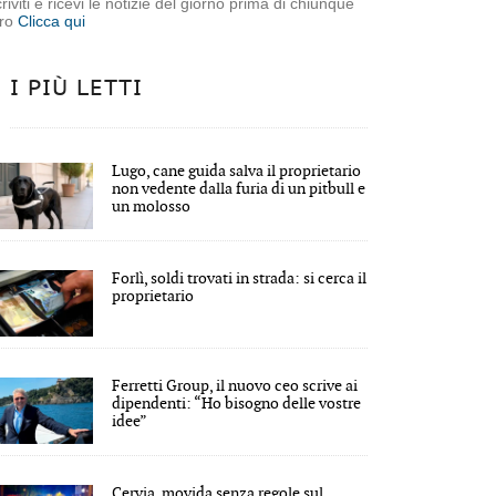
criviti e ricevi le notizie del giorno prima di chiunque
tro
Clicca qui
I PIÙ LETTI
Lugo, cane guida salva il proprietario
non vedente dalla furia di un pitbull e
un molosso
Forlì, soldi trovati in strada: si cerca il
proprietario
Ferretti Group, il nuovo ceo scrive ai
dipendenti: “Ho bisogno delle vostre
idee”
Cervia, movida senza regole sul