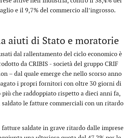
rese attive nell’industria, contro il 38,4% dei
taglio e il 9,7% del commercio all’ingrosso.
 aiuti di Stato e moratorie
usati dal rallentamento del ciclo economico è
prodotto da CRIBIS - società del gruppo CRIF
tion – dal quale emerge che nello scorso anno
agato i propri fornitori con oltre 30 giorni di
 più che raddoppiato rispetto a dieci anni fa,
 saldato le fatture commerciali con un ritardo
fatture saldate in grave ritardo dalle imprese
aggiunta una ulteriore quota del 47,2% per le